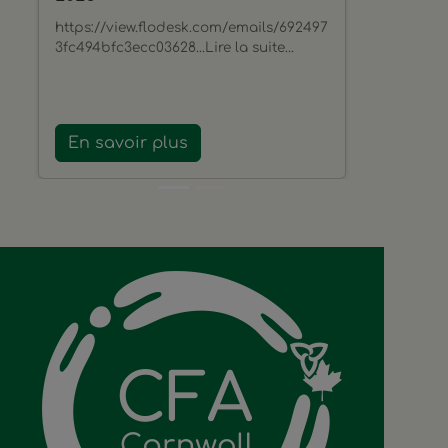
https://view.flodesk.com/emails/692497
3fc494bfc3ecc03628...Lire la suite...
En savoir plus