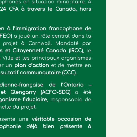
hones en situation minoritaire. À
e
24 CFA à travers le Canada, hors
en à l’immigration francophone de
IFEO)
a joué un rôle central dans la
projet à Cornwall. Mandaté par
és et Citoyenneté Canada (IRCC)
, le
 Ville et les principaux organismes
rer un
plan d’action
et de mettre en
sultatif communautaire (CCC).
dienne-française de l’Ontario –
et Glengarry (ACFO-SDG)
a été
ganisme fiduciaire
, responsable de
elle du projet.
présente une
véritable occasion de
cophonie déjà bien présente à