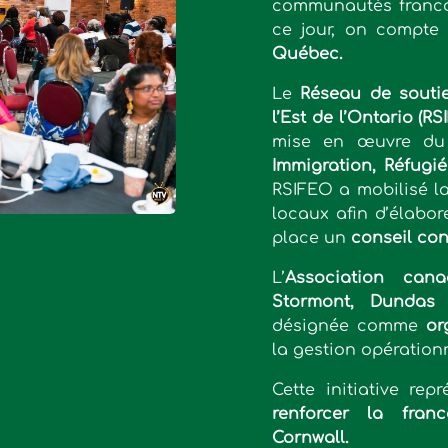
communautés francop
ce jour, on compt
Québec.
Le
Réseau de souti
l’Est de l’Ontario (RS
mise en œuvre du 
Immigration, Réfugi
RSIFEO a mobilisé la
locaux afin d’élabo
place un
conseil con
L’
Association cana
Stormont, Dundas 
désignée comme
or
la gestion opérationn
Cette initiative re
renforcer la fran
Cornwall.