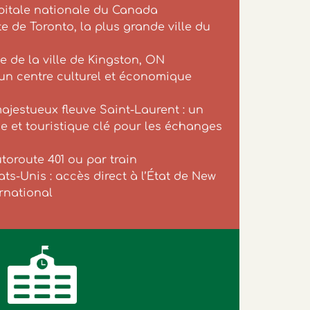
apitale nationale du Canada
e de Toronto, la plus grande ville du
e de la ville de Kingston, ON
 un centre culturel et économique
ajestueux fleuve Saint-Laurent : un
 et touristique clé pour les échanges
utoroute 401 ou par train
ats-Unis : accès direct à l’État de New
ernational