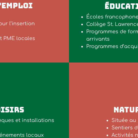
’EMPLOI
ÉDUCATI
Écoles francophone
ur l’insertion
Collège St. Lawrenc
Programmes de form
t PME locales
arrivants
Programmes d’acqui
OISIRS
NATUR
ques et installations
Située au 
Sentiers d
 événements locaux
Activités 